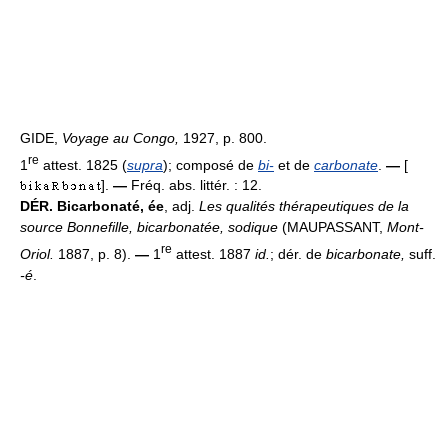
GIDE,
Voyage au Congo,
1927, p. 800.
re
1
attest. 1825 (
supra
); composé de
bi-
et de
carbonate
.
—
[
].
—
Fréq. abs. littér. : 12.
DÉR.
Bicarbonaté, ée
, adj.
Les qualités thérapeutiques de la
source Bonnefille, bicarbonatée, sodique
(MAUPASSANT,
Mont-
re
Oriol.
1887, p. 8).
—
1
attest. 1887
id.
; dér. de
bicarbonate,
suff.
-é
.