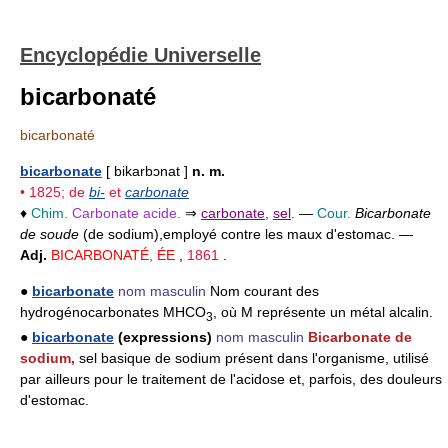
Encyclopédie Universelle
bicarbonaté
bicarbonaté
bicarbonate
[ bikarbɔnat ]
n. m.
• 1825; de
bi-
et
carbonate
♦
Chim.
Carbonate acide.
⇒
carbonate
,
sel
.
—
Cour.
Bicarbonate
de soude
(de sodium),
employé contre les maux d'estomac. —
Adj.
BICARBONATÉ, ÉE
,
1861
.
●
bicarbonate
nom masculin
Nom courant des
hydrogénocarbonates MHCO
, où M représente un métal alcalin.
3
●
bicarbonate
(expressions)
nom masculin
Bicarbonate de
sodium,
sel basique de sodium présent dans l'organisme, utilisé
par ailleurs pour le traitement de l'acidose et, parfois, des douleurs
d'estomac.