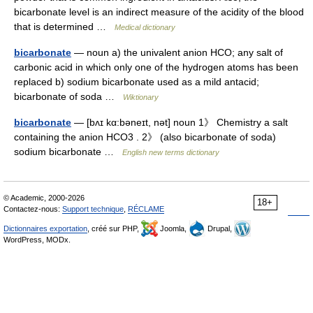
bicarbonate level is an indirect measure of the acidity of the blood
that is determined …
Medical dictionary
bicarbonate
— noun a) the univalent anion HCO; any salt of
carbonic acid in which only one of the hydrogen atoms has been
replaced b) sodium bicarbonate used as a mild antacid;
bicarbonate of soda …
Wiktionary
bicarbonate
— [bʌɪ kα:bəneɪt, nət] noun 1》 Chemistry a salt
containing the anion HCO3 . 2》 (also bicarbonate of soda)
sodium bicarbonate …
English new terms dictionary
© Academic, 2000-2026
18+
Contactez-nous:
Support technique
,
RÉCLAME
Dictionnaires exportation
, créé sur PHP,
Joomla,
Drupal,
WordPress, MODx.