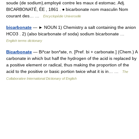
soude (de sodium),employé contre les maux d estomac. Adj.
BICARBONATÉ, ÉE , 1861 . ● bicarbonate nom masculin Nom
courant des… …
Encyclopédie Universelle
bicarbonate
— ► NOUN 1) Chemistry a salt containing the anion
HCO3 . 2) (also bicarbonate of soda) sodium bicarbonate …
English terms dictionary
Bicarbonate
— Bi*car bon*ate, n. [Pref. bi + carbonate.] (Chem.) A
carbonate in which but half the hydrogen of the acid is replaced by
a positive element or radical, thus making the proportion of the
acid to the positive or basic portion twice what it is in… …
The
Collaborative International Dictionary of English