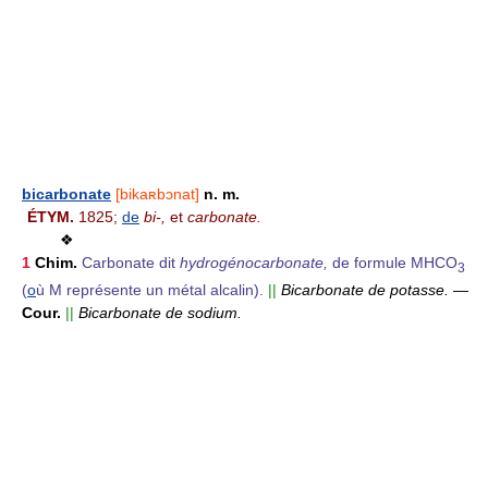
bicarbonate
[bikaʀbɔnat]
n. m.
ÉTYM.
1825;
de
bi-,
et
carbonate.
❖
1
Chim.
Carbonate dit
hydrogénocarbonate,
de formule MHCO
3
(
o
ù M représente un métal alcalin).
||
Bicarbonate de potasse.
—
Cour.
||
Bicarbonate de sodium.