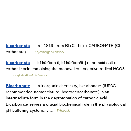
bicarbonate
— (n.) 1819, from BI (Cf. bi ) + CARBONATE (Cf.
carbonate) …
Etymology dictionary
bicarbonate
— [bī kär′bən it, bī kär′bənāt΄] n. an acid salt of
carbonic acid containing the monovalent, negative radical HCO3
…
English World dictionary
Bicarbonate
— In inorganic chemistry, bicarbonate (IUPAC
recommended nomenclature: hydrogencarbonate) is an
intermediate form in the deprotonation of carbonic acid.
Bicarbonate serves a crucial biochemical role in the physiological
pH buffering system.… …
Wikipedia