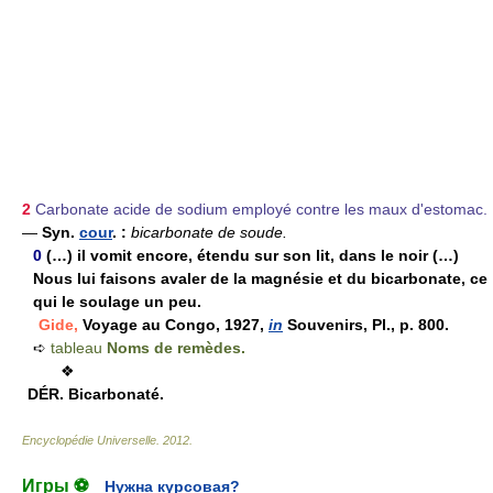
2
Carbonate acide de sodium employé contre les maux d'estomac.
—
Syn.
cour
. :
bicarbonate de soude.
0
(…) il vomit encore, étendu sur son lit, dans le noir (…)
Nous lui faisons avaler de la magnésie et du bicarbonate, ce
qui le soulage un peu.
Gide,
Voyage au Congo, 1927,
in
Souvenirs, Pl., p. 800.
➪
tableau
Noms de remèdes.
❖
DÉR.
Bicarbonaté.
Encyclopédie Universelle
.
2012
.
Игры ⚽
Нужна курсовая?