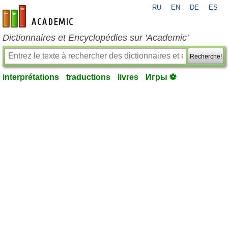
RU
EN
DE
ES
fr-academic.com
Dictionnaires et Encyclopédies sur 'Academic'
Recherche!
interprétations
traductions
livres
Игры ⚽