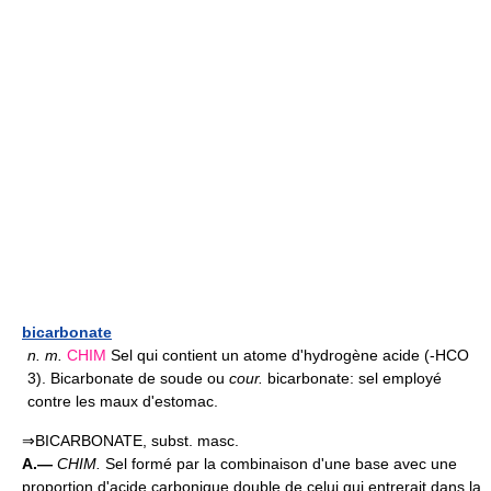
bicarbonate
n.
m.
CHIM
Sel qui contient un atome d'hydrogène acide (-HCO
3). Bicarbonate de soude ou
cour.
bicarbonate: sel employé
contre les maux d'estomac.
⇒BICARBONATE, subst. masc.
A.—
CHIM.
Sel formé par la combinaison d'une base avec une
proportion d'acide carbonique double de celui qui entrerait dans la